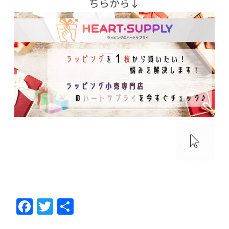
ちらから↓
F
T
共
ac
w
有