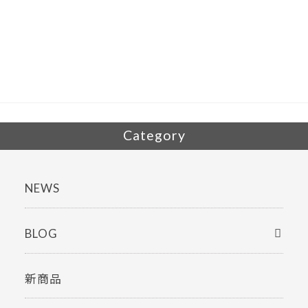
e
itt
b
er
o
o
k
Category
NEWS
BLOG
新商品